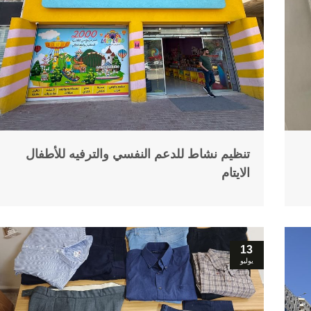
تنظيم نشاط للدعم النفسي والترفيه للأطفال
الايتام
13
يوليو