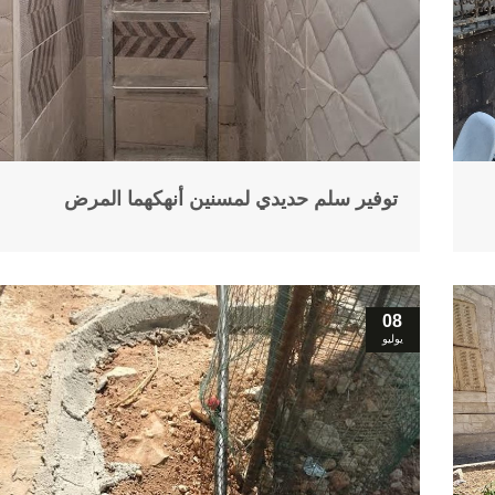
توفير سلم حديدي لمسنين أنهكهما المرض
08
يوليو