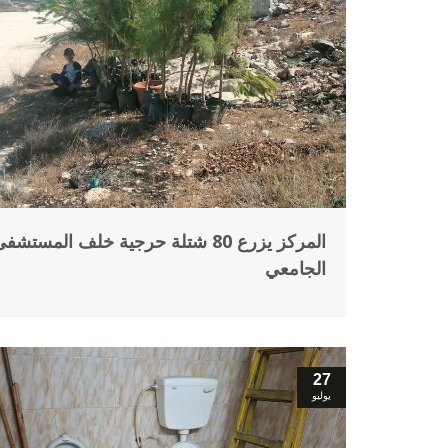
المركز يزرع 80 شتلة حرجية خلف المستشف
الجامعي
27
يوليو