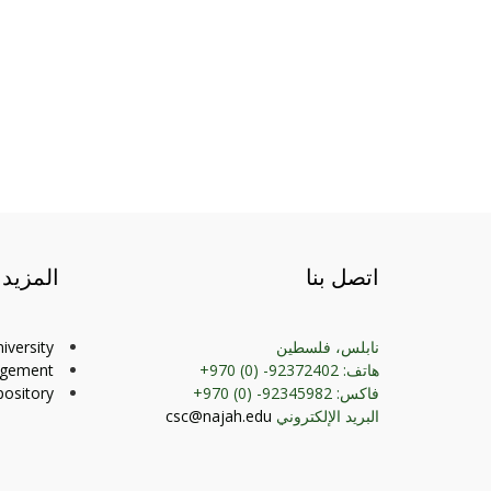
اتصل بنا
المزيد
نابلس، فلسطين
iversity
هاتف: 92372402- (0) 970+
agement
فاكس: 92345982- (0) 970+
ository
البريد الإلكتروني
csc@najah.edu