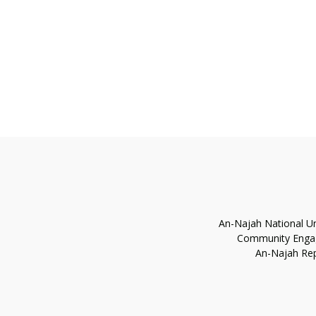
An-Najah National Un
Community Eng
An-Najah Rep