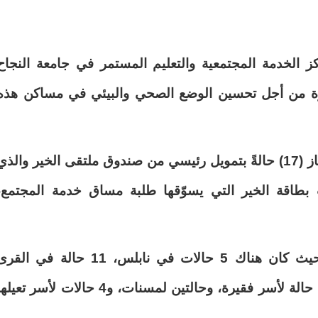
 الخدمة المجتمعية ‏والتعليم المستمر في جامعة النجاح
قيرة من أجل تحسين الوضع الصحي والبيئي في مساكن ‏هذه
فقد تم خلال النصف الأول من سنة 2019 إنجاز (17) حالةً بتمويل ‏رئيسي من صندوق ملتقى الخير والذ
ت بطاقة الخير التي يسوّقها طلبة مساق خدمة ‏المجتمع،
وتكونت هذا الحالات بين نابلس وطولكرم حيث كان هناك 5 حالات ‏في نابلس، 11 حالة في ال
المحيطة، وحالة في مخيم طولكرم، ‏منها: 11 حالة لأسر فقيرة، وحالتين لمسنات، و4 حالات لأسر تعي