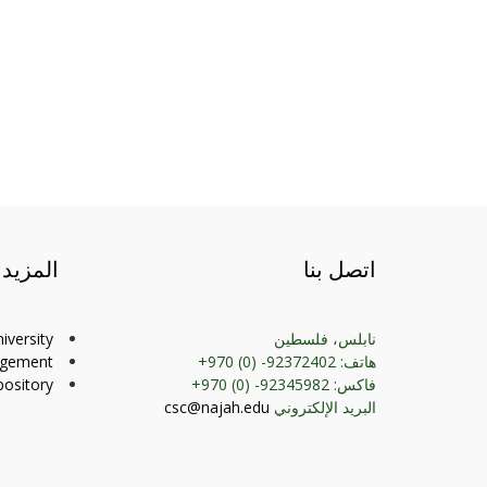
اتصل بنا
المزيد
نابلس، فلسطين
iversity
هاتف: 92372402- (0) 970+
agement
فاكس: 92345982- (0) 970+
ository
البريد الإلكتروني
csc@najah.edu