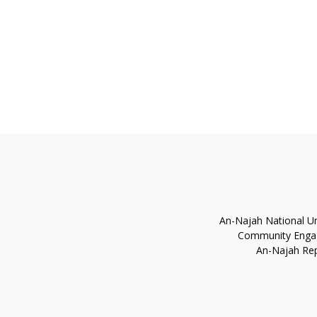
An-Najah National Un
Community Eng
An-Najah Rep