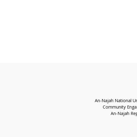
An-Najah National Un
Community Eng
An-Najah Rep