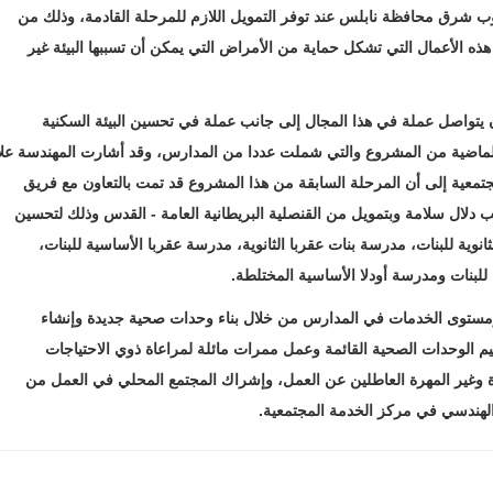
شرق محافظة نابلس عند توفر التمويل ‏اللازم للمرحلة ‏القادمة، وذلك من
 الأعمال ‏التي تشكل حماية من ‏الأمراض التي يمكن أن تسببها البيئة غير
أن يتواصل عملة ‏في هذا المجال إلى جانب عملة في تحسين البيئة السكنية
 الماضية من المشروع والتي شملت عددا من المدارس، وقد أشارت ‏المهندسة علا
معية إلى أن ‏المرحلة السابقة من هذا المشروع قد تمت بالتعاون مع فريق
لفلسطيني في ‏مؤسسةARD‏، ومكتب النائب دلال سلامة وبتمويل من القنصلية البريطانية العامة - القدس ‏وذلك لتحسين
ة للبنات، ‏مدرسة بنات عقربا الثانوية، مدرسة عقربا الأساسية ‏للبنات،
لبنات ومدرسة أودلا الأساسية المختلطة.
ومستوى الخدمات في المدارس من خلال بناء وحدات ‏صحية جديدة وإنشاء
م الوحدات ‏الصحية القائمة وعمل ممرات مائلة لمراعاة ذوي ‏الاحتياجات
 وغير المهرة العاطلين عن العمل، وإشراك المجتمع ‏المحلي ‏في العمل من
لهندسي في مركز ‏الخدمة المجتمعية.‏