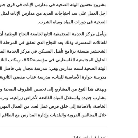
مشروع تحسين البيئة الصحية ‏في مدارس الإناث في قرى جنوب 
اجل العمل على سد احتياجات العديد من مدارس الإناث لمثل هذه
الصحية في دورات المياه ‏ومياه الشرب.
ويأمل مركز الخدمة المجتمعية التابع لجامعة ‏النجاح الوطنية 
للعائلات المعسرة، وذلك بعد النجاح ‏‏الذي تحقق في المرحلة
الشخشير منسقة برنامج ‏تأهيل المسكن في مركز الخدمة المجت
الحلول المجتمعية ‏ا
البيئة ‏الصحية لست مدارس وهي: مدرسة مجدل بني فاضل الثانوي
مدرسة حوارة الأساسية للبنات، ‏مدرسة عقاب مفضي الثانوية ل
ويهدف هذا ‏النوع من ‏المشاريع إلى تحسين الظروف الصحية 
‏مشارب جديدة واستغلال المياه الفائضة لأغراض زراعية، وترمي
الخاصة، بالاضافة إلى خلق ‏فرص عمل لعدد من العمال المهرة
خلال المجالس القروية والبلديات وإدارة المدارس مع الطاقم ا
عدد القراءات: 147