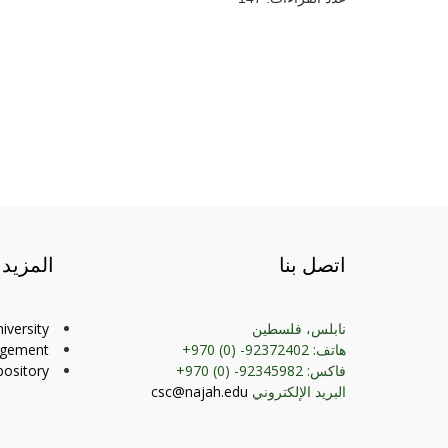
اتصل بنا
المزيد
نابلس، فلسطين
iversity
هاتف: 92372402- (0) 970+
agement
فاكس: 92345982- (0) 970+
ository
البريد الإلكتروني
csc@najah.edu