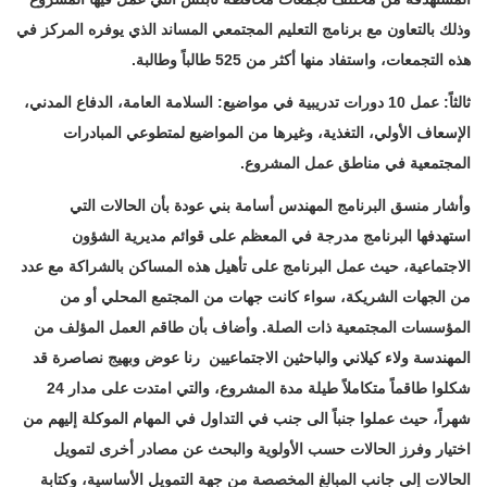
وذلك بالتعاون مع برنامج التعليم المجتمعي المساند ‏الذي يوفره المركز في
هذه التجمعات، واستفاد منها أكثر من 525 طالباً وطالبة.‏
ثالثاً: عمل 10 دورات تدريبية في مواضيع: السلامة العامة، الدفاع المدني،
الإسعاف الأولي، التغذية، ‏وغيرها من المواضيع لمتطوعي المبادرات
المجتمعية في مناطق عمل المشروع.‏
وأشار منسق البرنامج المهندس أسامة بني عودة بأن الحالات التي
استهدفها البرنامج مدرجة في ‏المعظم على قوائم مديرية الشؤون
الاجتماعية، حيث عمل البرنامج على تأهيل هذه المساكن بالشراكة ‏مع عدد
من الجهات الشريكة، سواء كانت جهات من المجتمع المحلي أو من
المؤسسات المجتمعية ‏ذات الصلة. وأضاف بأن طاقم العمل المؤلف من
المهندسة ولاء كيلاني والباحثين الاجتماعيين رنا ‏عوض وبهيج نصاصرة قد
شكلوا طاقماً متكاملاً طيلة مدة المشروع، والتي امتدت على مدار 24
شهراً، ‏حيث عملوا جنباً الى جنب في التداول في المهام الموكلة إليهم من
اختيار وفرز الحالات حسب ‏الأولوية والبحث عن مصادر أخرى لتمويل
الحالات إلى جانب المبالغ المخصصة من جهة التمويل ‏الأساسية، وكتابة