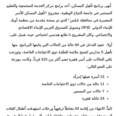
أنهى برنامج تأهيل المسكن، أحد برامج مركز الخدمة المجتمعية والتعليم
المستمر في جامعة النجاح ‏الوطنية، مشروع "تأهيل المسكن للأسر
المعسرة في محافظة نابلس" الذي تم بمنحة مقدمة من منظمة ‏أوبك
للإنماء الدولي ‏
OFID
‏ وبتمويل الصندوق العربي للإنماء الاقتصادي
والاجتماعي. وكان ‏المشروع ذا طابع هندسي اجتماعي حيث شمل على:‏
أولا: تنفيذ التدخل في 60 حالة من الحالات التي يتابعها البرنامج، منها
تأهيل 5 مدارس لتصبح ‏ملائمة للطلبة ذوي الاحتياجات الخاصة، وتوزعت
باقي الحالات على أسر فقيرة تضم أكثر من 315 ‏فرداً، وكانت موزعة
على النحو التالي:‏
ثانياً: الانتهاء من إقامة 20 نشاطاً ترفيهياً ورحلات استهدفت أطفال الفئات
المستهدفة من مختلف ‏تجمعات محافظة نابلس التي عمل فيها المشروع