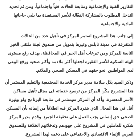
التقارير الفنية والإجتماعية ومتابعة الحالات فنياً واجتماعياً، ومن ثم تحديد
التدخل ‏المطلوب بالمشاركة الفعّالة للأسر المستفيدة بما يلبي حاجاتها
المادية والاجتماعية.‏
إلى جانب هذا المشروع استمر المركز في تأهيل عدد من الحالات
المتفرقة في مدينة نابلس وغيرها ‏بتمويل من صندوق لجنة ملتقى الخير
التابعة للمركز ومن تبرعات أهل الخير في المحافظة، بهدف ‏رفع مستوى
البيئة السكنية للأسر الفقيرة لجعلها أكثر ملاءمة وأكثر صحية ورفع الوعي
لدى المواطنين ‏
نحو حقهم في المسكن الصحي والملائم.‏
وذكر السيد بلال سلامة مدير مركز الخدمة المجتمعية والتعليم المستمر أن
هذا المشروع مكّن المركز ‏من توسيع خدماته في مجال تأهيل مساكن
الأسر المعسرة، وأكد أن المركز سيستمر في متابعة ‏البرنامج ولو بوتيرة
أقل في هذا المجال الذي ينفرد المركز فيه انطلاقاً من إيمانه بأن المسكن
الصحي ‏حق إنساني يجب العمل على تحقيقه للجميع. وقدم مدير المركز
شكره للعاملين في المشروع على ‏جهودهم وتدخلاتهم الخلاقة وللصندوق
العربي للإنماء الاقتصادي والاجتماعي على دعمه لهذا ‏المشروع.‏