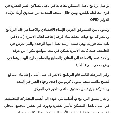
يواصل برنامج تاهيل المسكن نجاحاته في تاهيل مساكن السر الفقيرة في
قرى محافظة نابلس، ‏ومن خلال المنحة المقدمة من صندوق أوبك للإنماء
الدولي
OFID
وبتمويل من الصندوفق العربي للإنماء الاقتصادي والاجتماعي قام البرنامج
وبالشراكة مع جهات ‏محلية ببناء غرفة إضافية لحالة الأسرة (ن،م) في
بلدة بيت فوريك وهي سيدة ارملة تعيل ابنتها ‏الوحيدة والتي تدرس في
الجامعة، حيث كانت الأسرة تسكن في بيت متواضع مكون من غرفة
‏واحدة فقط بالاضافة الى المنافع (المطبخ والحمام) خارج البيت وهما في
وضع صحي سيء ‏للغاية
وفي المرحلة الثانية قام البرنامج بالاشراف على أعمال إعاد بناء المنافع
لتصبح ملائمة صحيا ‏بتمويل كريم من احدى وجهاء الخير في البلدة
ومشاركة جزئية من صندوق ملتقى الخير في ‏المركز
واشار منسق البرنامج م. أسامة بني عودة الى أهمية المشاركة المجتمعية
في اعمال تاهيل ‏المسكن للأسر الفقيرة ودورها في تحفيز المجتمع المحلي
ليقوم بدوره الفاعل لمساندة الأسر ‏المهمشة. وشكر كل من ساهم